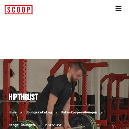
Hipthrust
Home
Übungskatalog
Unterkörperübungen
Hinge-Übungen
Hipthrust